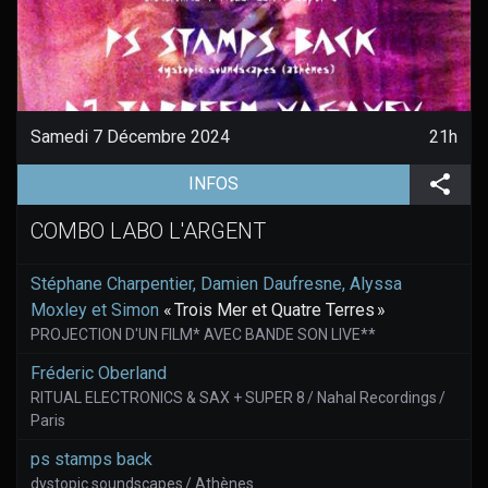
Samedi 7 Décembre 2024
21h
(aller à la page de l'évènement)
Part
INFOS
COMBO LABO L'ARGENT
Stéphane Charpentier, Damien Daufresne, Alyssa
Moxley et Simon
« Trois Mer et Quatre Terres »
PROJECTION D'UN FILM* AVEC BANDE SON LIVE**
Fréderic Oberland
RITUAL ELECTRONICS & SAX + SUPER 8 / Nahal Recordings /
Paris
ps stamps back
dystopic soundscapes / Athènes