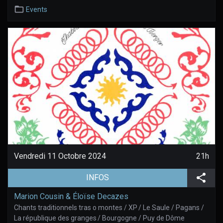
Events
Vendredi 11 Octobre 2024
21h
(aller à la page de l'évènement)
Part
INFOS
Marion Cousin & Éloïse Decazes
Chants traditionnels tras o montes / XP / Le Saule / Pagans /
La république des granges / Bourgogne / Puy de Dôme