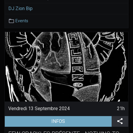
DJ Zion Bip
Events
Vendredi 13 Septembre 2024
21h
(aller à la page de l'évènement)
Part
INFOS