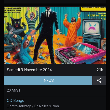
Samedi 9 Novembre 2024
21h
(aller à la page de l'évènement)
Part
INFOS
20 ANS !
OD Bongo
Electro sauvage / Bruxelles x Lyon