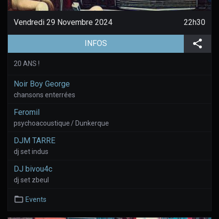
Vendredi 29 Novembre 2024
22h30
(aller à la page de l'évènement)
Part
INFOS
20 ANS !
Noir Boy George
chansons enterrées
Feromil
psychoacoustique / Dunkerque
DJM TARRE
dj set indus
DJ bivou4c
dj set zbeul
Events