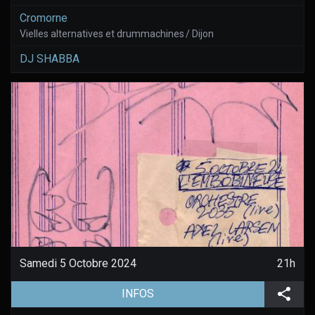
Cromorne
Vielles alternatives et drummachines / Dijon
DJ SHABBA
Samedi 5 Octobre 2024
21h
(aller à la page de l'évènement)
Part
INFOS