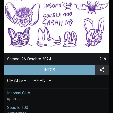
Samedi 26 Octobre 2024
21h
(aller à la page de l'évènement)
Part
INFOS
CHAUVE PRÉSENTE
Insomni Club
synth pop
Sous le 100