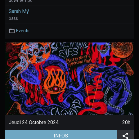
downtempo
Sarah Mÿ
bass
Events
Jeudi 24 Octobre 2024
20h
(aller à la page de l'évènement)
Part
INFOS