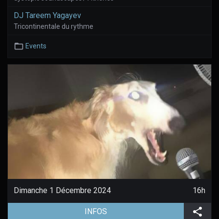
DJ Tareem Yagayev
Tricontinentale du rythme
Events
Dimanche 1 Décembre 2024
16h
(aller à la page de l'évènement)
Part
INFOS