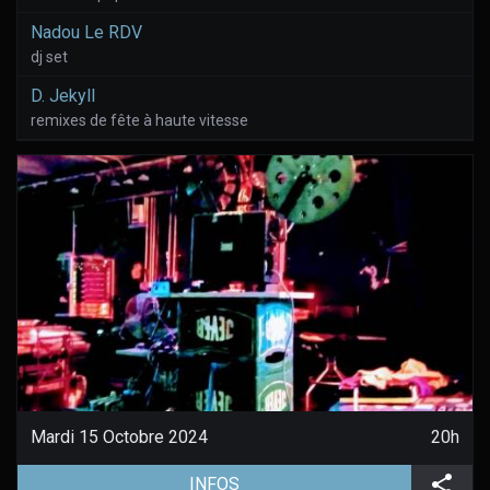
Nadou Le RDV
dj set
D. Jekyll
remixes de fête à haute vitesse
Mardi 15 Octobre 2024
20h
(aller à la page de l'évènement)
Part
INFOS