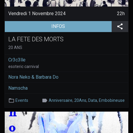
Vendredi 1 Novembre 2024
22h
(aller à la page de l'évènement)
Part
INFOS
LA FETE DES MORTS
20 ANS
Cr3c3lle
esoteric carnival
Nora Neko & Barbara Do
Namscha
Events
Anniversaire
,
20Ans
,
Data
,
Embobineuse