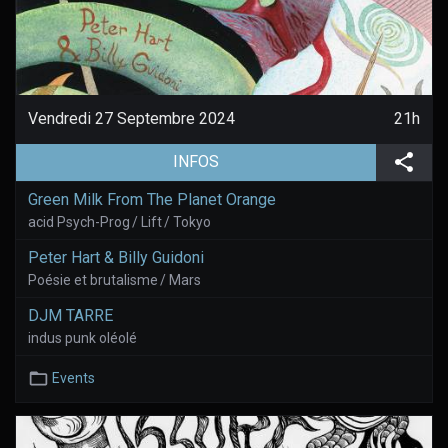
Vendredi 27 Septembre 2024
21h
(aller à la page de l'évènement)
Part
INFOS
Green Milk From The Planet Orange
acid Psych-Prog / Lift / Tokyo
Peter Hart & Billy Guidoni
Poésie et brutalisme / Mars
DJM TARRE
indus punk oléolé
Events