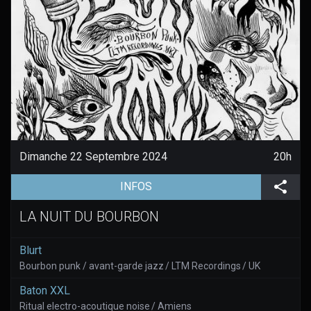
Dimanche 22 Septembre 2024
20h
(aller à la page de l'évènement)
Part
INFOS
LA NUIT DU BOURBON
Blurt
Bourbon punk / avant-garde jazz / LTM Recordings / UK
Baton XXL
Ritual electro-acoutique noise / Amiens