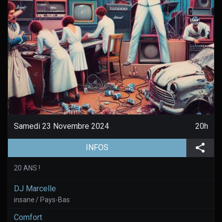
Samedi 23 Novembre 2024
20h
(aller à la page de l'évènement)
Part
INFOS
20 ANS !
DJ Marcelle
insane / Pays-Bas
Comfort