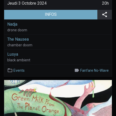
Jeudi 3 Octobre 2024
20h
(aller à la page de l'évènement)
Part
INFOS
Nadja
drone doom
The Nausea
chamber doom
Lusya
black ambient
Events
Fanfare No-Wave