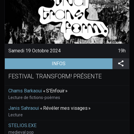
Samedi 19 Octobre 2024
19h
(aller à la page de l'évènement)
Part
INFOS
FESTIVAL TRANSFORM! PRÉSENTE
Chams Barkaoui
« S'Enfouir »
Lecture de fictions-poèmes
Janis Sahraoui
« Révéler mes visages »
Lecture
STELIOS.EXE
medieval pop