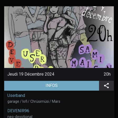
Jeudi 19 Décembre 2024
20h
(aller à la page de l'évènement)
Part
INFOS
Userband
garage / lofi / Chrüsimüsi / Mars
DEVENIR96
neo-devotional