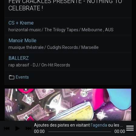
FEW CRACKLES PRÉSENTE - NOTHING TO
CELEBRATE !
CS + Kreme
horizontal-music / The Trilogy Tapes / Melbourne , AUS
Manoir Molle
musique thêatrale / Cudighi Records / Marseille
BALLERZ
rap abrasif - DJ / On-Hit Records
Events
Ajoutes des pistes en visitant
l'agenda
ou les
archive
00:00
00:00