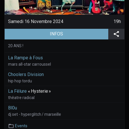
Samedi 16 Novembre 2024
19h
(aller à la page de l'évènement)
Part
INFOS
20 ANS !
La Rampe à Fous
mars all-star carroussel
Choolers Division
hip hop tordu
La Fêlure
« Hysterie »
thêatre radical
Bl0u
dj set - hyperglitch / marseille
Events