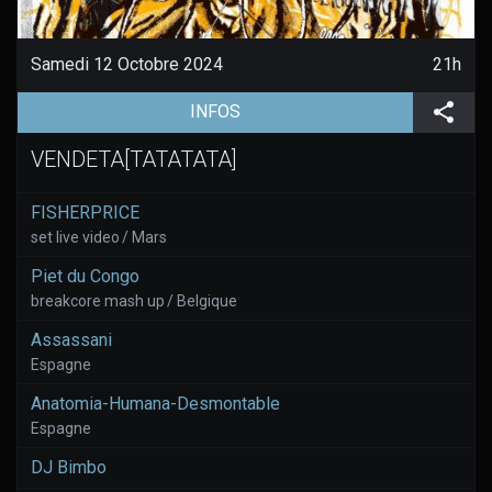
Samedi 12 Octobre 2024
21h
(aller à la page de l'évènement)
Part
INFOS
VENDETA[TATATATA]
FISHERPRICE
set live video / Mars
Piet du Congo
breakcore mash up / Belgique
Assassani
Espagne
Anatomia-Humana-Desmontable
Espagne
DJ Bimbo