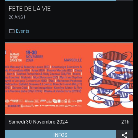
FETE DE LA VIE
20 ANS !
Events
Samedi 30 Novembre 2024
21h
(aller à la page de l'évènement)
Part
INFOS