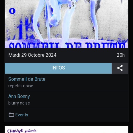
Mardi 29 Octobre 2024
20h
(aller à la page de l'évènement)
Part
INFOS
Sommeil de Brute
repetiti-noise
Ann Bonny
blurry noise
Events