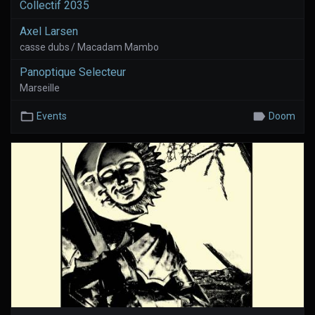
Collectif 2035
Axel Larsen
casse dubs / Macadam Mambo
Panoptique Selecteur
Marseille
Events
Doom