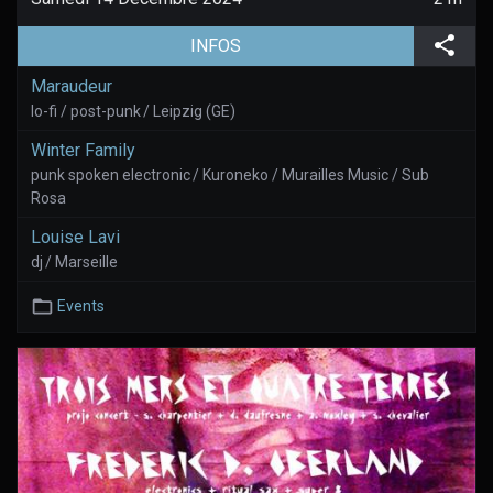
(aller à la page de l'évènement)
Part
INFOS
Maraudeur
lo-fi / post-punk / Leipzig (GE)
Winter Family
punk spoken electronic / Kuroneko / Murailles Music / Sub
Rosa
Louise Lavi
dj / Marseille
Events