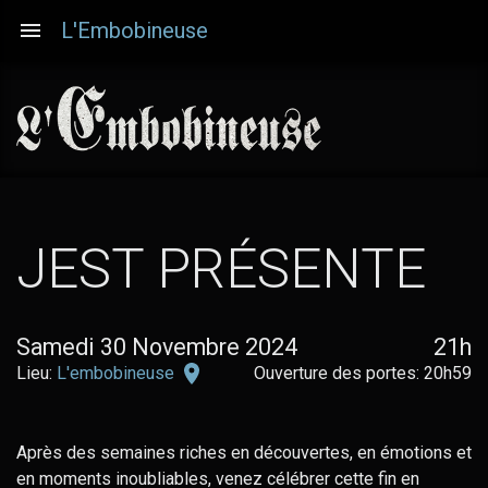
Aller
L'Embobineuse
au
contenu
principal
JEST PRÉSENTE
Samedi 30 Novembre 2024
21h
L'embobineuse
Lieu:
L'embobineuse
Ouverture des portes: 20h59
sur
Google
Maps
Après des semaines riches en découvertes, en émotions et
en moments inoubliables, venez célébrer cette fin en