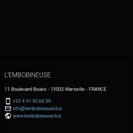
L'EMBOBINEUSE
11 Boulevard Boués - 13003 Marseille - FRANCE
Nous
+33 4 91 50 66 09
téléphoner
Nous
info@lembobineuse.biz
au:
contacter
www.lembobineuse.biz
par
email: