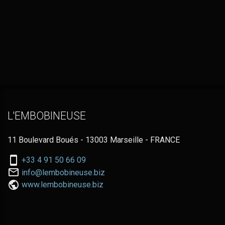
L'EMBOBINEUSE
11 Boulevard Boués - 13003 Marseille - FRANCE
Nous
+33 4 91 50 66 09
téléphoner
Nous
info@lembobineuse.biz
au:
contacter
www.lembobineuse.biz
par
email: