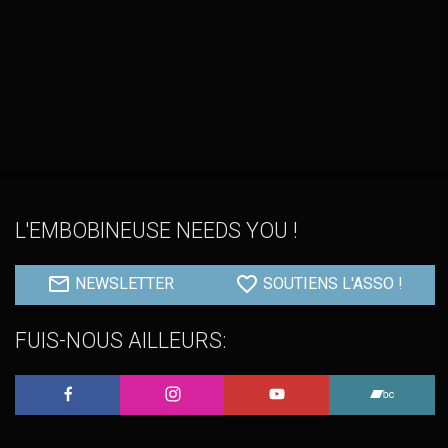
L'EMBOBINEUSE NEEDS YOU !
NEWSLETTER
SOUTIENS L'ASSO !
FUIS-NOUS AILLEURS:
L'Embobineuse sur Facebook
L'Embobineuse sur Instagram
L'Embobineuse sur 
L'Embo