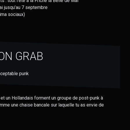
s : tout l’été à la Friche la Belle de Mai
ai jusqu’au 7 septembre
nima sociaux)
ON GRAB
ceptable punk
 et un Hollandais forment un groupe de post-punk à
comme une chaise bancale sur laquelle tu as envie de