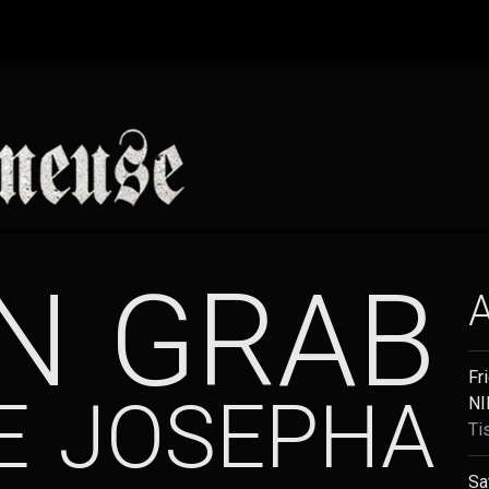
N GRAB
Fr
E JOSEPHA
NI
Ti
Sa