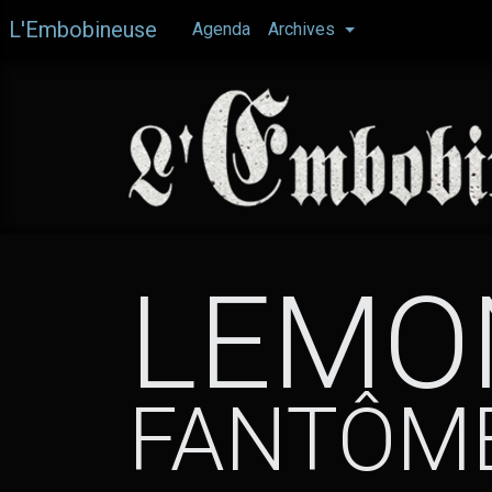
Aller
L'Embobineuse
Agenda
Archives
au
contenu
principal
LEMO
FANTÔM