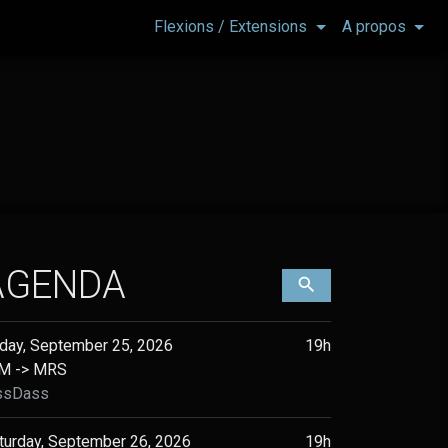
Flexions / Extensions
A propos
AGENDA
Filtrer les évènement
iday, September 25, 2026
19h
M -> MRS
ssDass
turday, September 26, 2026
19h