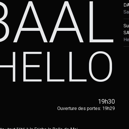
BAAL
DA
Sa
Su
SA
He
HELLO
19h30
Ouverture des portes: 19h29