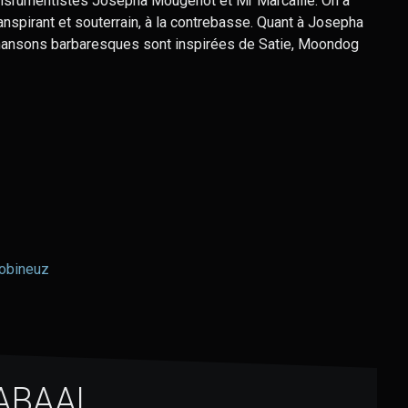
insrumentistes Josepha Mougenot et Mr Marcaille. On a
anspirant et souterrain, à la contrebasse. Quant à Josepha
 chansons barbaresques sont inspirées de Satie, Moondog
bobineuz
ABAAL