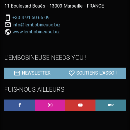
11 Boulevard Boués - 13003 Marseille - FRANCE
Nous
+33 4 91 50 66 09
téléphoner
Nous
info@lembobineuse.biz
au:
contacter
www.lembobineuse.biz
par
email:
L'EMBOBINEUSE NEEDS YOU !
NEWSLETTER
SOUTIENS L'ASSO !
FUIS-NOUS AILLEURS:
L'Embobineuse sur Facebook
L'Embobineuse sur Instagram
L'Embobineuse sur 
L'Embo