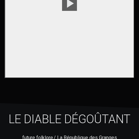
Voir
les
images
LE DIABLE DÉGOÛTANT
future folklore / La République des Granges