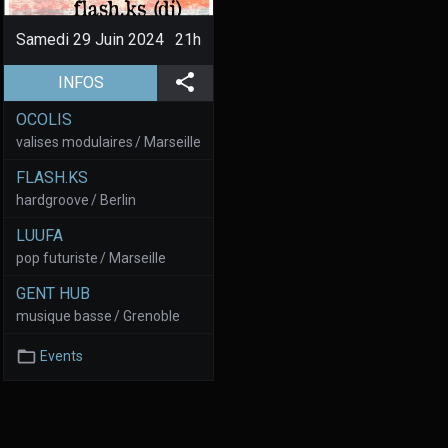
Samedi 29 Juin 2024
21h
(aller à la page de l'évènement)
Partager
INFOS
OCOLIS
valises modulaires / Marseille
FLASH.KS
hardgroove / Berlin
LUUFA
pop futuriste / Marseille
GENT HUB
musique basse / Grenoble
Events