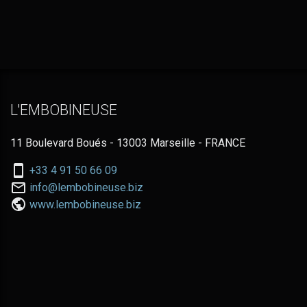
L'EMBOBINEUSE
11 Boulevard Boués - 13003 Marseille - FRANCE
Nous
+33 4 91 50 66 09
téléphoner
Nous
info@lembobineuse.biz
au:
contacter
www.lembobineuse.biz
par
email: