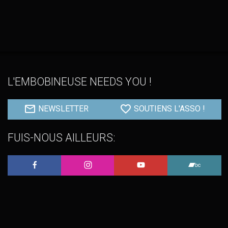
L'EMBOBINEUSE NEEDS YOU !
NEWSLETTER
SOUTIENS L'ASSO !
FUIS-NOUS AILLEURS:
L'Embobineuse sur Facebook
L'Embobineuse sur Instagram
L'Embobineuse sur 
L'Embo