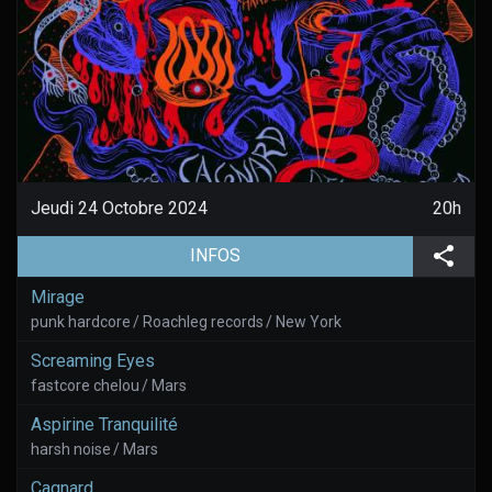
Jeudi 24 Octobre 2024
20h
(aller à la page de l'évènement)
Part
INFOS
Mirage
punk hardcore / Roachleg records / New York
Screaming Eyes
fastcore chelou / Mars
Aspirine Tranquilité
harsh noise / Mars
Cagnard