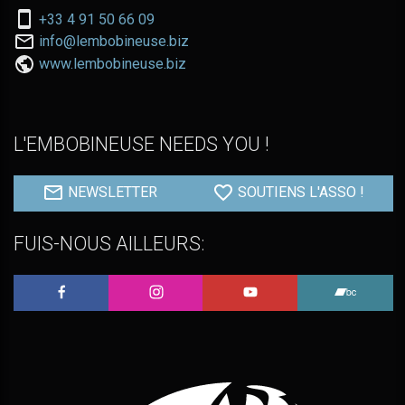
Nous
+33 4 91 50 66 09
téléphoner
Nous
info@lembobineuse.biz
au:
contacter
www.lembobineuse.biz
par
email:
L'EMBOBINEUSE NEEDS YOU !
NEWSLETTER
SOUTIENS L'ASSO !
FUIS-NOUS AILLEURS:
L'Embobineuse sur Facebook
L'Embobineuse sur Instagram
L'Embobineuse sur 
L'Embo