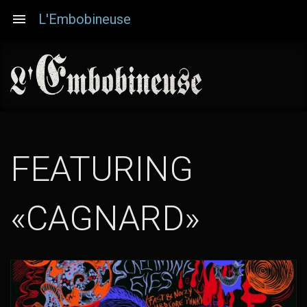
Aller
L'Embobineuse
au
contenu
principal
FEATURING
«CAGNARD»