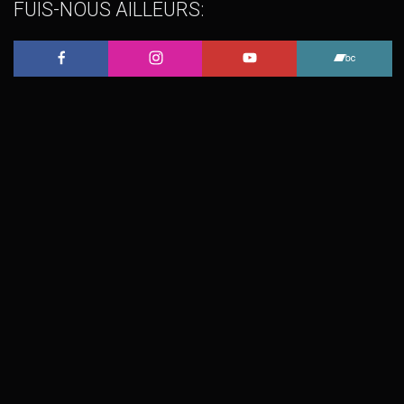
FUIS-NOUS AILLEURS:
L'Embobineuse sur Facebook
L'Embobineuse sur Instagram
L'Embobineuse sur 
L'Embo