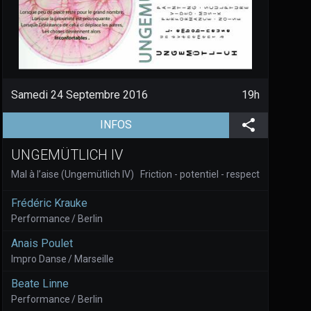
Samedi 24 Septembre 2016
19h
(aller à la page de l'évènement)
Partager
INFOS
UNGEMÜTLICH IV
Mal à l’aise (Ungemütlich IV) Friction - potentiel - respect
Frédéric Krauke
Performance / Berlin
Anais Poulet
Impro Danse / Marseille
Beate Linne
Performance / Berlin