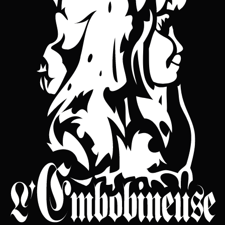
YouTube
bineuse sur Bandcamp