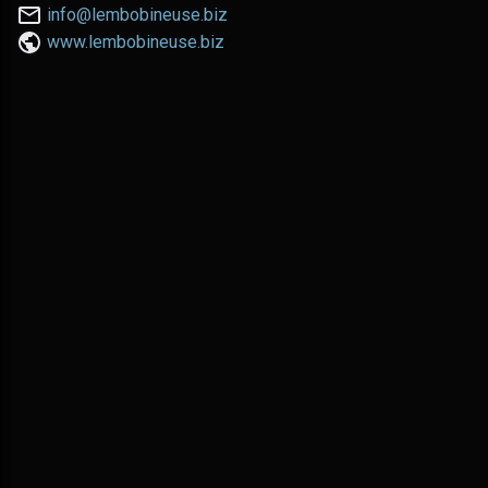
téléphoner
Nous
info@lembobineuse.biz
au:
contacter
www.lembobineuse.biz
par
email: