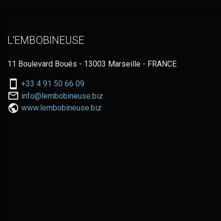
L'EMBOBINEUSE
11 Boulevard Boués - 13003 Marseille - FRANCE
Nous
+33 4 91 50 66 09
téléphoner
Nous
info@lembobineuse.biz
au:
contacter
www.lembobineuse.biz
par
email: