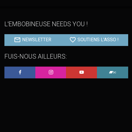
L'EMBOBINEUSE NEEDS YOU !
NEWSLETTER
SOUTIENS L'ASSO !
FUIS-NOUS AILLEURS:
L'Embobineuse sur Facebook
L'Embobineuse sur Instagram
L'Embobineuse sur 
L'Embo