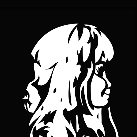
YouTube
bineuse sur Bandcamp