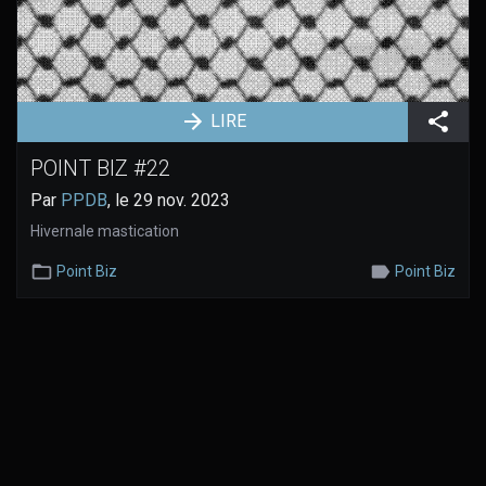
Part
LIRE
POINT BIZ #22
Par
PPDB
, le 29 nov. 2023
Hivernale mastication
Catégorie:
Mots-
Point Biz
Point Biz
clés: