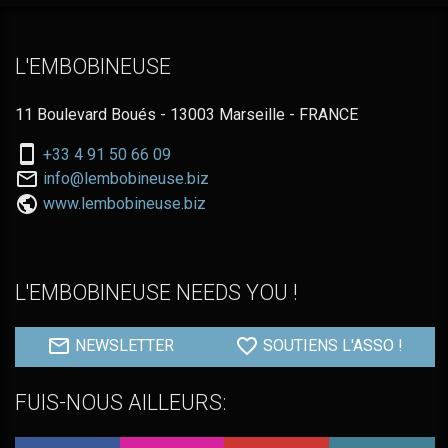
L'EMBOBINEUSE
11 Boulevard Boués - 13003 Marseille - FRANCE
Nous
+33 4 91 50 66 09
téléphoner
Nous
info@lembobineuse.biz
au:
contacter
www.lembobineuse.biz
par
email:
L'EMBOBINEUSE NEEDS YOU !
NEWSLETTER
SOUTIENS L'ASSO !
FUIS-NOUS AILLEURS: