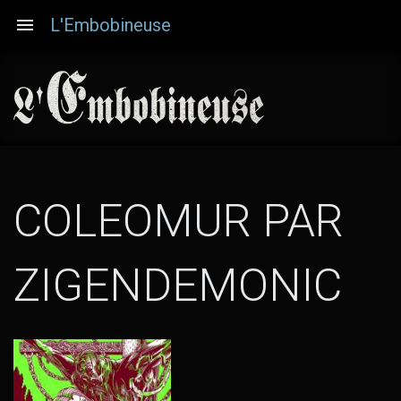
Aller
L'Embobineuse
au
contenu
principal
COLEOMUR PAR
(T
ZIGENDEMONIC
LE