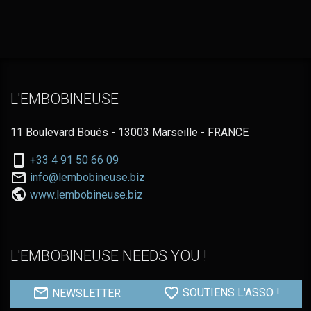
L'EMBOBINEUSE
11 Boulevard Boués - 13003 Marseille - FRANCE
Nous
+33 4 91 50 66 09
téléphoner
Nous
info@lembobineuse.biz
au:
contacter
www.lembobineuse.biz
par
email:
L'EMBOBINEUSE NEEDS YOU !
NEWSLETTER
SOUTIENS L'ASSO !