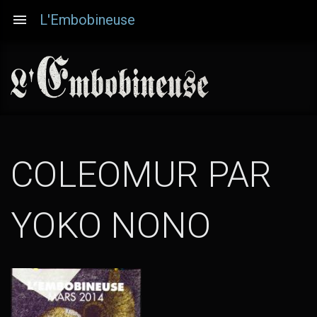
Aller
L'Embobineuse
au
contenu
principal
COLEOMUR PAR
(TOUT
YOKO NONO
LES