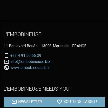
L'EMBOBINEUSE
11 Boulevard Boués - 13003 Marseille - FRANCE
Nous
+33 4 91 50 66 09
téléphoner
Nous
info@lembobineuse.biz
au:
contacter
www.lembobineuse.biz
par
email:
L'EMBOBINEUSE NEEDS YOU !
NEWSLETTER
SOUTIENS L'ASSO !