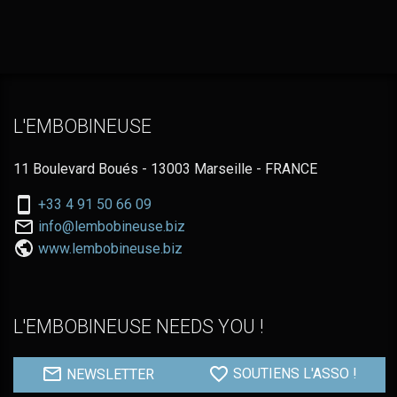
L'EMBOBINEUSE
11 Boulevard Boués - 13003 Marseille - FRANCE
Nous
+33 4 91 50 66 09
téléphoner
Nous
info@lembobineuse.biz
au:
contacter
www.lembobineuse.biz
par
email:
L'EMBOBINEUSE NEEDS YOU !
NEWSLETTER
SOUTIENS L'ASSO !