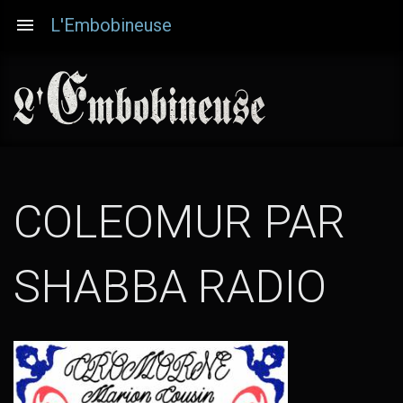
Aller
L'Embobineuse
au
contenu
principal
COLEOMUR PAR
(T
SHABBA RADIO
LES