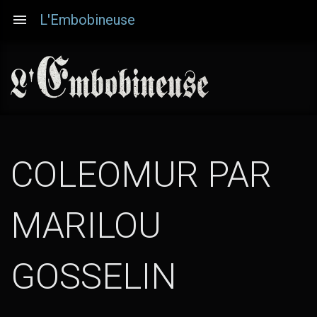
Aller
L'Embobineuse
au
contenu
principal
COLEOMUR PAR
MARILOU
(TOUTE
GOSSELIN