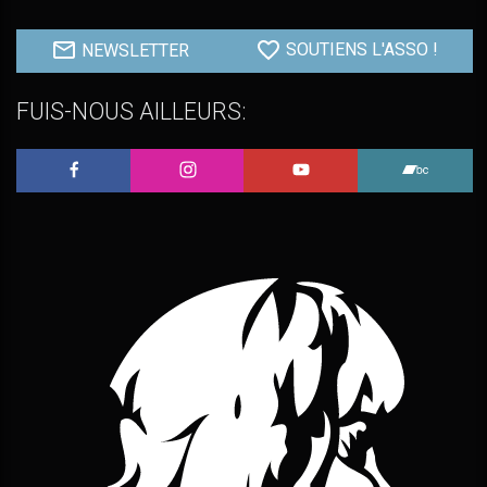
NEWSLETTER
SOUTIENS L'ASSO !
FUIS-NOUS AILLEURS:
L'Embobineuse sur Facebook
L'Embobineuse sur Instagram
L'Embobineuse sur 
L'Embo