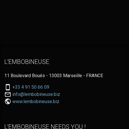
L'EMBOBINEUSE
11 Boulevard Boués - 13003 Marseille - FRANCE
Nous
+33 4 91 50 66 09
téléphoner
Nous
info@lembobineuse.biz
au:
contacter
www.lembobineuse.biz
par
email:
L'EMBOBINEUSE NEEDS YOU !