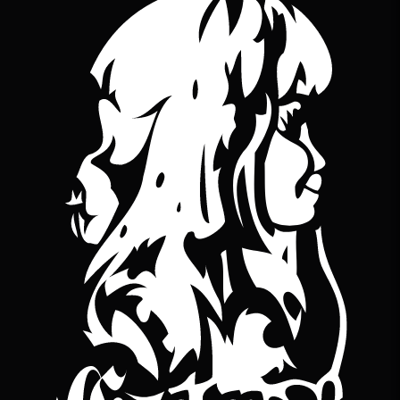
YouTube
bineuse sur Bandcamp