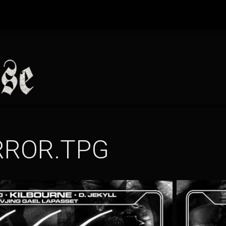
(TOUTES
RROR.TPG
LES
AFFICHES