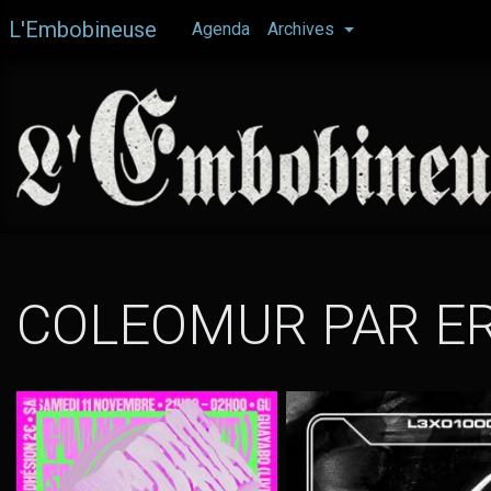
Aller
L'Embobineuse
Agenda
Archives
au
contenu
principal
COLEOMUR PAR E