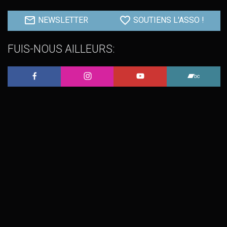
NEWSLETTER
SOUTIENS L'ASSO !
FUIS-NOUS AILLEURS:
L'Embobineuse sur Facebook
L'Embobineuse sur Instagram
L'Embobineuse sur 
L'Embo