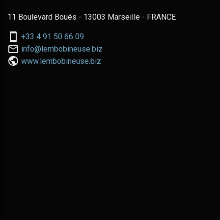
11 Boulevard Boués - 13003 Marseille - FRANCE
Nous
+33 4 91 50 66 09
téléphoner
Nous
info@lembobineuse.biz
au:
contacter
www.lembobineuse.biz
par
email: