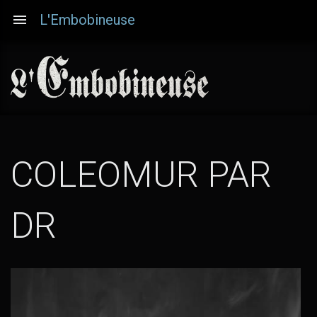
Aller
L'Embobineuse
au
contenu
principal
COLEOMUR PAR
(TOUTES
DR
LES