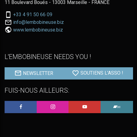
11 Boulevard Boués - 13003 Marseille - FRANCE
Nous
+33 4 91 50 66 09
téléphoner
Nous
info@lembobineuse.biz
au:
contacter
www.lembobineuse.biz
par
email:
L'EMBOBINEUSE NEEDS YOU !
NEWSLETTER
SOUTIENS L'ASSO !
FUIS-NOUS AILLEURS:
L'Embobineuse sur Facebook
L'Embobineuse sur Instagram
L'Embobineuse sur 
L'Embo