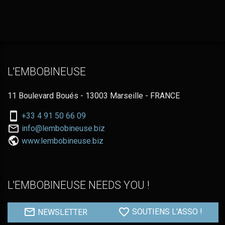
L'EMBOBINEUSE
11 Boulevard Boués - 13003 Marseille - FRANCE
Nous
+33 4 91 50 66 09
téléphoner
Nous
info@lembobineuse.biz
au:
contacter
www.lembobineuse.biz
par
email:
L'EMBOBINEUSE NEEDS YOU !
NEWSLETTER
SOUTIENS L'ASSO !