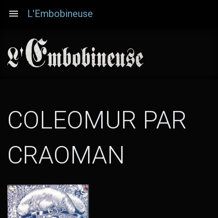
Aller
L'Embobineuse
au
contenu
principal
COLEOMUR PAR
(TOUTE
CRAOMAN
LES