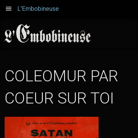
Aller
L'Embobineuse
au
contenu
principal
COLEOMUR PAR
(T
COEUR SUR TOI
LE