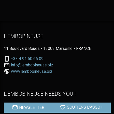
L'EMBOBINEUSE
11 Boulevard Boués - 13003 Marseille - FRANCE
Nous
+33 4 91 50 66 09
téléphoner
Nous
info@lembobineuse.biz
au:
contacter
www.lembobineuse.biz
par
email:
L'EMBOBINEUSE NEEDS YOU !
NEWSLETTER
SOUTIENS L'ASSO !