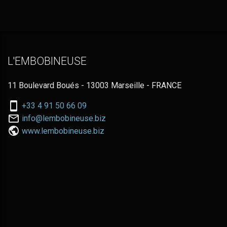
L'EMBOBINEUSE
11 Boulevard Boués - 13003 Marseille - FRANCE
Nous
+33 4 91 50 66 09
téléphoner
Nous
info@lembobineuse.biz
au:
contacter
www.lembobineuse.biz
par
email: