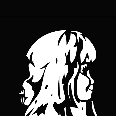
YouTube
bineuse sur Bandcamp