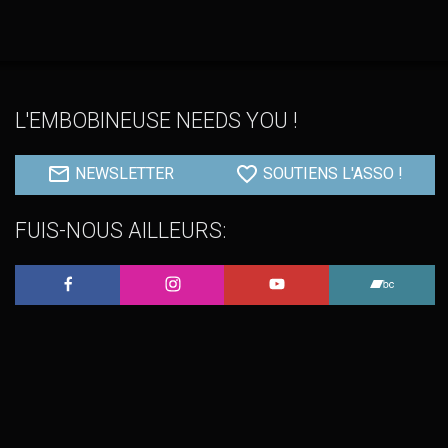
L'EMBOBINEUSE NEEDS YOU !
NEWSLETTER
SOUTIENS L'ASSO !
FUIS-NOUS AILLEURS:
L'Embobineuse sur Facebook
L'Embobineuse sur Instagram
L'Embobineuse sur 
L'Embo