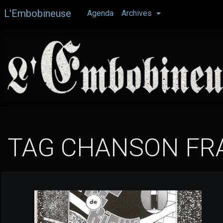
Aller
L'Embobineuse
Agenda
Archives
au
contenu
principal
TAG CHANSON FR