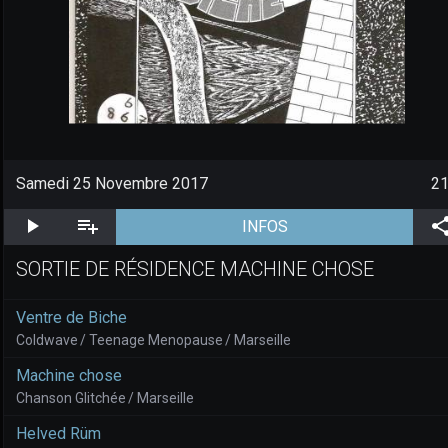
Samedi 25 Novembre 2017
2
Écouter
Ajouter 4 piste(s) à la liste de lecture
(aller à la page de l'é
INFOS
SORTIE DE RÉSIDENCE MACHINE CHOSE
Ventre de Biche
Coldwave / Teenage Menopause / Marseille
Machine chose
Chanson Glitchée / Marseille
Helved Rüm