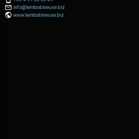
téléphoner
Nous
info@lembobineuse.biz
au:
contacter
www.lembobineuse.biz
par
email: