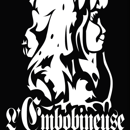
YouTube
bineuse sur Bandcamp