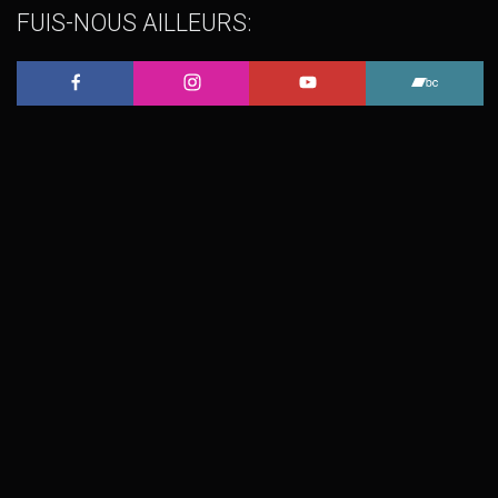
FUIS-NOUS AILLEURS:
L'Embobineuse sur Facebook
L'Embobineuse sur Instagram
L'Embobineuse sur 
L'Embo