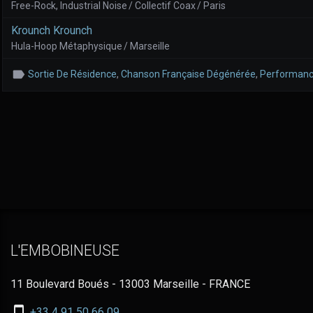
Free-Rock, Industrial Noise / Collectif Coax / Paris
Krounch Krounch
Hula-Hoop Métaphysique / Marseille
Sortie De Résidence
,
Chanson Française Dégénérée
,
Performan
L'EMBOBINEUSE
11 Boulevard Boués - 13003 Marseille - FRANCE
Nous
+33 4 91 50 66 09