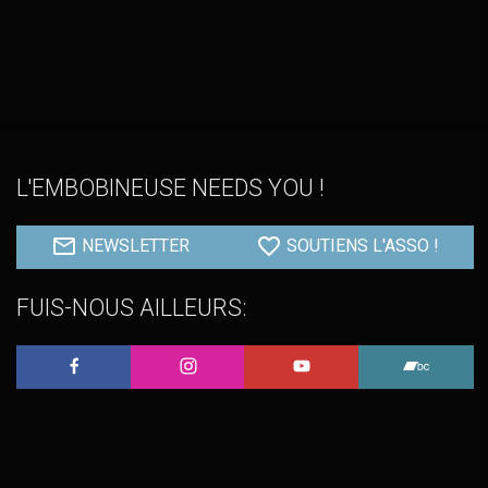
L'EMBOBINEUSE NEEDS YOU !
NEWSLETTER
SOUTIENS L'ASSO !
FUIS-NOUS AILLEURS:
L'Embobineuse sur Facebook
L'Embobineuse sur Instagram
L'Embobineuse sur 
L'Embo