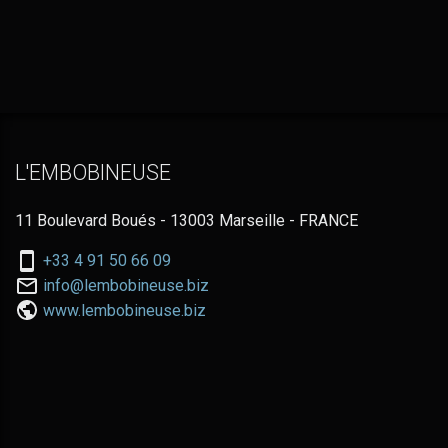
L'EMBOBINEUSE
11 Boulevard Boués - 13003 Marseille - FRANCE
Nous
+33 4 91 50 66 09
téléphoner
Nous
info@lembobineuse.biz
au:
contacter
www.lembobineuse.biz
par
email: