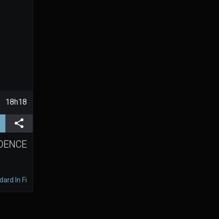
18h18
ent)
Partager
IDENCE
ard In Fi