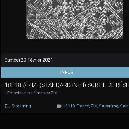
Samedi 20 Février 2021
(aller à la page de l'évènem
INFOS
18H18 // ZIZI (STANDARD IN-FI) SORTIE DE RÉS
L'Embobineuse filme ses Zizi
Streaming
18H18
,
France
,
Zizi
,
Streaming
,
Stand