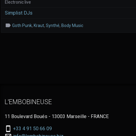
Electronic live
Simplist DJs
Goth Punk
,
Kraut
,
Synthé
,
Body Music
L'EMBOBINEUSE
11 Boulevard Boués - 13003 Marseille - FRANCE
Nous
+33 4 91 50 66 09
téléphoner
Nous