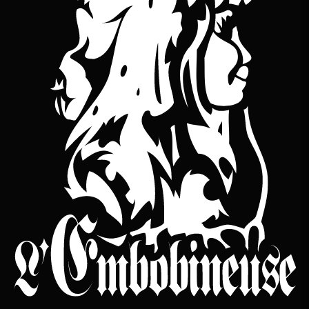
YouTube
bineuse sur Bandcamp