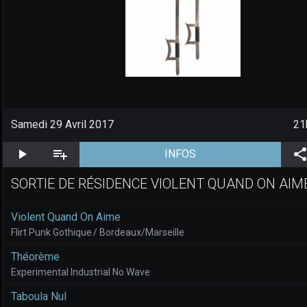
Samedi 29 Avril 2017
21
Écouter
Ajouter 6 piste(s) à la liste de lecture
(aller à la page de l'é
INFOS
SORTIE DE RÉSIDENCE VIOLENT QUAND ON AIM
Violent Quand On Aime
Flirt Punk Gothique / Bordeaux/Marseille
Théorème
Experimental Industrial No Wave
Taboula Nul