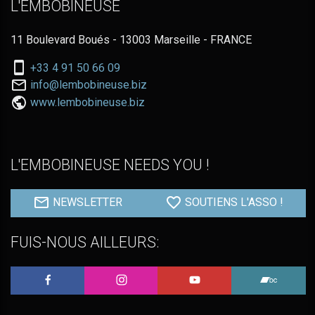
L'EMBOBINEUSE
11 Boulevard Boués - 13003 Marseille - FRANCE
Nous
+33 4 91 50 66 09
téléphoner
Nous
info@lembobineuse.biz
au:
contacter
www.lembobineuse.biz
par
email:
L'EMBOBINEUSE NEEDS YOU !
NEWSLETTER
SOUTIENS L'ASSO !
FUIS-NOUS AILLEURS:
L'Embobineuse sur Facebook
L'Embobineuse sur Instagram
L'Embobineuse sur 
L'Embo