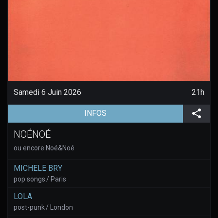
Samedi 6 Juin 2026
21h
(aller à la page de l'évènement)
Part
INFOS
NOÉNOÉ
ou encore Noé&Noé
MICHELE BRY
pop songs / Paris
LOLA
post-punk / London