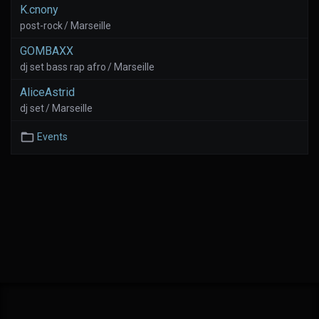
K.cnony
post-rock / Marseille
GOMBAXX
dj set bass rap afro / Marseille
AliceAstrid
dj set / Marseille
Events