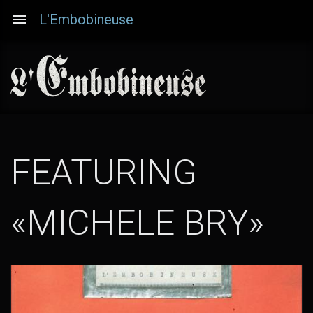
Aller
L'Embobineuse
au
contenu
principal
FEATURING
«MICHELE BRY»