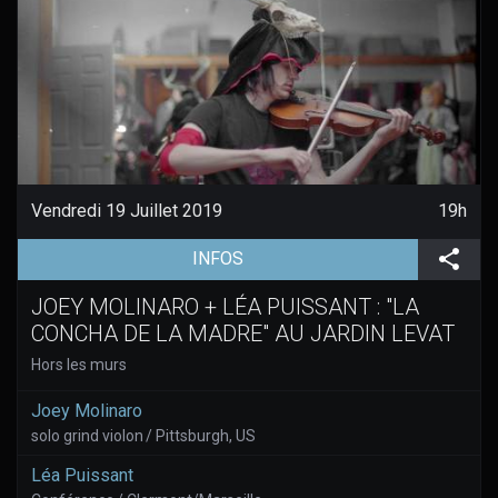
Vendredi 19 Juillet 2019
19h
(aller à la page de l'évènement)
Part
INFOS
JOEY MOLINARO + LÉA PUISSANT : "LA
CONCHA DE LA MADRE" AU JARDIN LEVAT
Hors les murs
Joey Molinaro
solo grind violon / Pittsburgh, US
Léa Puissant