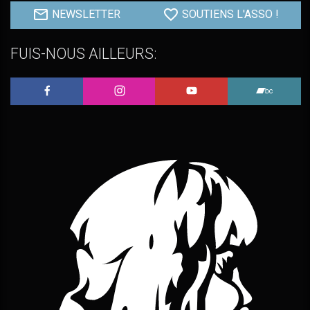
NEWSLETTER
SOUTIENS L'ASSO !
FUIS-NOUS AILLEURS:
L'Embobineuse sur Facebook
L'Embobineuse sur Instagram
L'Embobineuse sur 
L'Embo