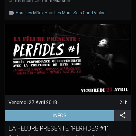
Conférence / Clermont/Marseille
Hors Les Mûrs
,
Hors Les Murs
,
Solo Grind Violon
Vendredi 27 Avril 2018
21h
(aller à la page de l'évènement)
Part
INFOS
LA FÊLURE PRÉSENTE "PERFIDES #1"