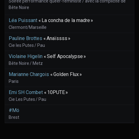
Soirée performance queer-féministe / avec la complicité de
Bête Noire
Léa Puissant
« La concha de la madre »
Clermont/Marseille
Pauline Brottes
« Anaïssss »
Cie les Putes / Pau
Violaine Higelin
« Self Apocalypse »
Bête Noire / Metz
Marianne Chargois
« Golden Flux »
Paris
Emi SH Combet
« 10PUTE »
Cie Les Putes / Pau
#Mö
Brest