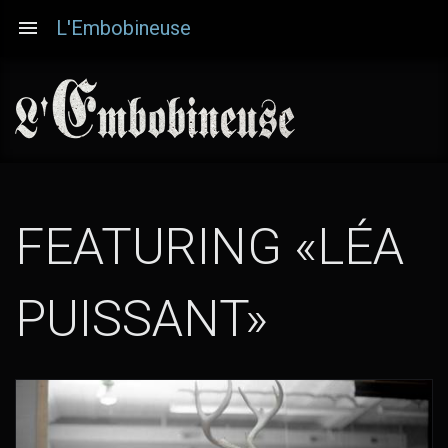
Aller
L'Embobineuse
au
contenu
principal
FEATURING «LÉA
PUISSANT»