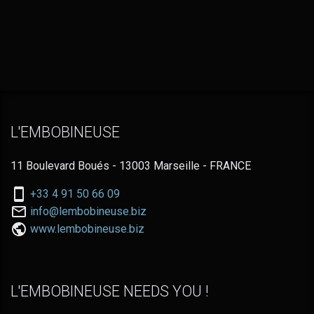
L'EMBOBINEUSE
11 Boulevard Boués - 13003 Marseille - FRANCE
Nous
+33 4 91 50 66 09
téléphoner
Nous
info@lembobineuse.biz
au:
contacter
www.lembobineuse.biz
par
email:
L'EMBOBINEUSE NEEDS YOU !