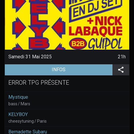
Samedi 31 Mai 2025
21h
(aller à la page de l'évènement)
Part
INFOS
ERROR TPG PRÉSENTE
Mystique
bass / Mars
KELYBOY
cheesytuning / Paris
Bernadette Subaru