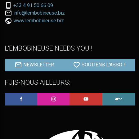
Nous
+33 4 91 50 66 09
téléphoner
Nous
info@lembobineuse.biz
au:
contacter
www.lembobineuse.biz
par
email:
L'EMBOBINEUSE NEEDS YOU !
NEWSLETTER
SOUTIENS L'ASSO !
FUIS-NOUS AILLEURS:
L'Embobineuse sur Facebook
L'Embobineuse sur Instagram
L'Embobineuse sur 
L'Embo