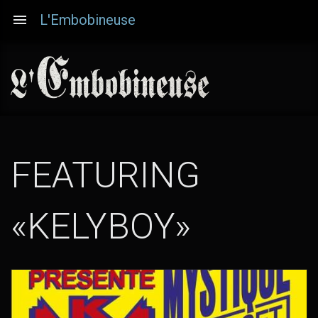
Aller
L'Embobineuse
au
contenu
principal
FEATURING
«KELYBOY»