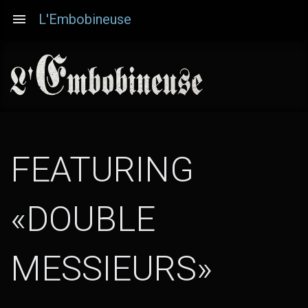
Aller
L'Embobineuse
au
contenu
principal
FEATURING
«DOUBLE
MESSIEURS»