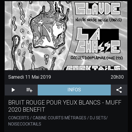
Samedi 11 Mai 2019
20h30
Écouter
Ajouter 2 piste(s) à la liste de lecture
(aller à la page de l'évè
Part
INFOS
BRUIT ROUGE POUR YEUX BLANCS - MUFF
2020 BENEFIT
CONCERTS / CABINE COURTS MÉTRAGES / DJ SETS/
NOISECOCKTAILS