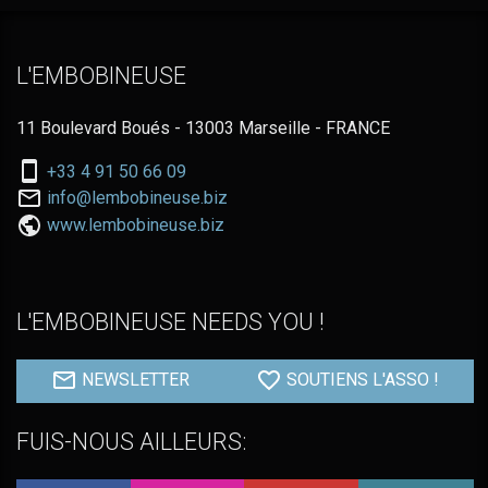
L'EMBOBINEUSE
11 Boulevard Boués - 13003 Marseille - FRANCE
Nous
+33 4 91 50 66 09
téléphoner
Nous
info@lembobineuse.biz
au:
contacter
www.lembobineuse.biz
par
email:
L'EMBOBINEUSE NEEDS YOU !
NEWSLETTER
SOUTIENS L'ASSO !
FUIS-NOUS AILLEURS: