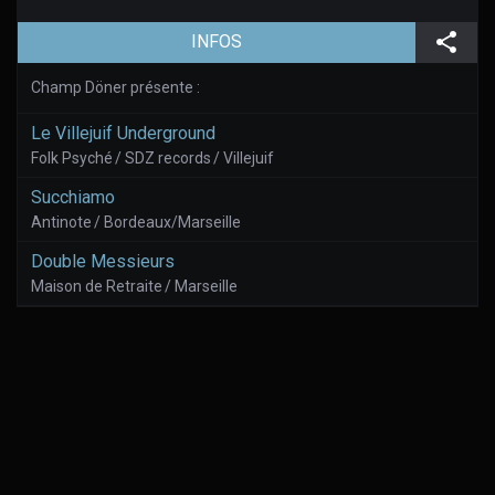
(aller à la page de l'évènement)
Part
INFOS
Champ Döner présente :
Le Villejuif Underground
Folk Psyché / SDZ records / Villejuif
Succhiamo
Antinote / Bordeaux/Marseille
Double Messieurs
Maison de Retraite / Marseille