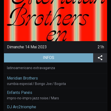
Dimanche 14 Mai 2023
21h
(aller à la page de l'évènement)
Part
INFOS
latinoamericano extravaganza
Meridian Brothers
cumbia especial / Bongo Joe / Bogota
Enfants Panés
impro-no-impro jazz noise / Mars
DJ Arc2triomphe