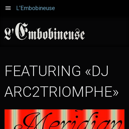
Aller
L'Embobineuse
au
contenu
principal
FEATURING «DJ
ARC2TRIOMPHE»