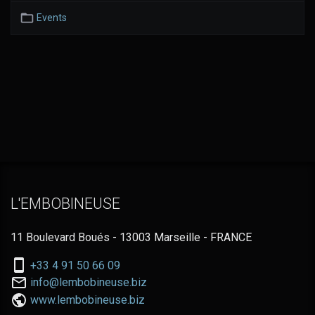
Events
L'EMBOBINEUSE
11 Boulevard Boués - 13003 Marseille - FRANCE
Nous
+33 4 91 50 66 09
téléphoner
Nous
info@lembobineuse.biz
au:
contacter
www.lembobineuse.biz