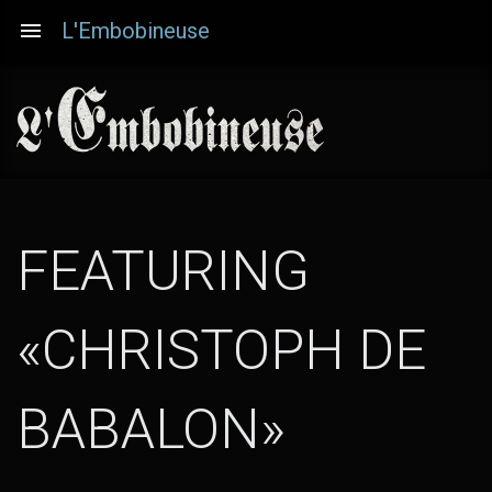
Aller
L'Embobineuse
au
contenu
principal
FEATURING
«CHRISTOPH DE
BABALON»