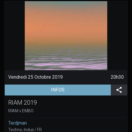
Vendredi 25 Octobre 2019
20h30
(aller à la page de l'évènement)
Part
INFOS
RIAM 2019
RIAM x EMBO
Terdjman
Techno, Indus / FR