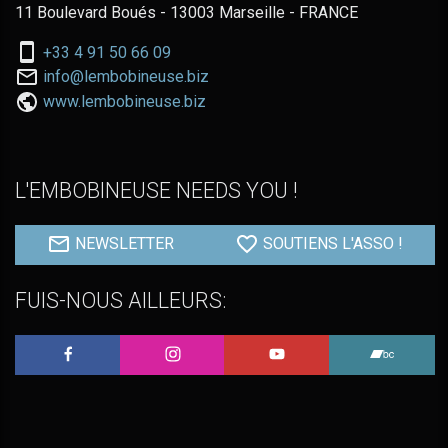
11 Boulevard Boués - 13003 Marseille - FRANCE
Nous
+33 4 91 50 66 09
téléphoner
Nous
info@lembobineuse.biz
au:
contacter
www.lembobineuse.biz
par
email:
L'EMBOBINEUSE NEEDS YOU !
NEWSLETTER
SOUTIENS L'ASSO !
FUIS-NOUS AILLEURS:
L'Embobineuse sur Facebook
L'Embobineuse sur Instagram
L'Embobineuse sur 
L'Embo