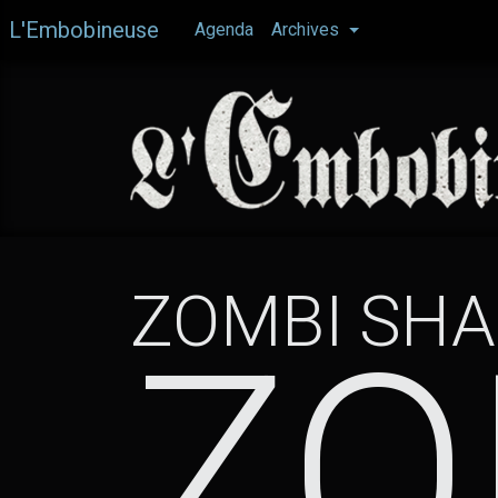
Aller
L'Embobineuse
Agenda
Archives
au
contenu
principal
ZOMBI SHA
ZO