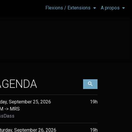
Flexions / Extensions
A propos
AGENDA
Filtrer les évènement
iday, September 25, 2026
19h
M -> MRS
ssDass
turday, September 26, 2026
19h