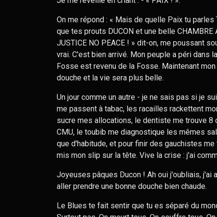
Je me réveille en criant : - « PAIX ! ».
On me répond : « Mais de quelle Paix tu parles 
que tes prouts DUCON et une belle CHAMBRE A
JUSTICE NO PEACE ! » dit-on, me poussant sous 
vrai. C'est bien arrivé. Mon peuple a péri dans 
Fosse est revenu de la Fosse. Maintenant mon 
douche et la vie sera plus belle.
Un jour comme un autre - je ne sais pas si je s
me passent à tabac, les racailles rackettent mo
sucre mes allocations, le dentiste me trouve 8 
CMU, le toubib me diagnostique les mêmes sal
que d'habitude, et pour finir des gauchistes me t
mis mon slip sur la tête. Vive la crise : j'ai co
Joyeuses pâques Ducon ! Ah oui j'oubliais, j'ai 
aller prendre une bonne douche bien chaude.
Le Blues te fait sentir que tu es séparé du mon