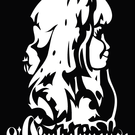
YouTube
bineuse sur Bandcamp