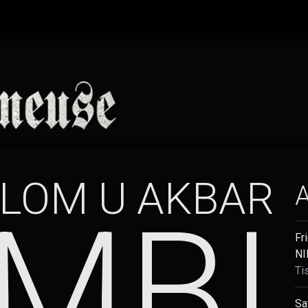
LOM U AKBAR
MBI
Fr
NI
Ti
Sa