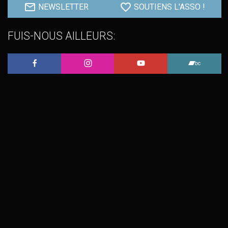
NEWSLETTER
SOUTIENS L'ASSO !
FUIS-NOUS AILLEURS:
L'Embobineuse sur Facebook
L'Embobineuse sur Instagram
L'Embobineuse sur 
L'Embo