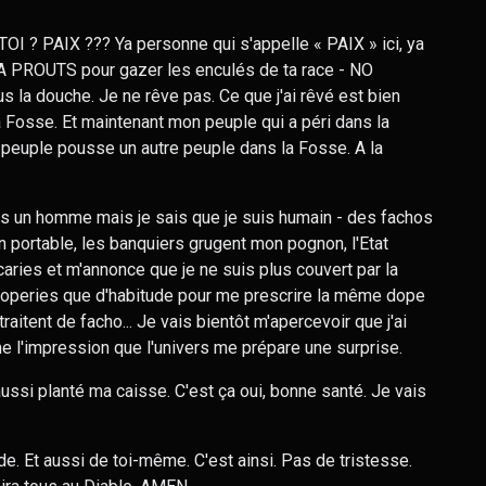
TOI ? PAIX ??? Ya personne qui s'appelle « PAIX » ici, ya
 PROUTS pour gazer les enculés de ta race - NO
la douche. Je ne rêve pas. Ce que j'ai rêvé est bien
la Fosse. Et maintenant mon peuple qui a péri dans la
peuple pousse un autre peuple dans la Fosse. A la
uis un homme mais je sais que je suis humain - des fachos
n portable, les banquiers grugent mon pognon, l'Etat
caries et m'annonce que je ne suis plus couvert par la
operies que d'habitude pour me prescrire la même dope
raitent de facho... Je vais bientôt m'apercevoir que j'ai
mme l'impression que l'univers me prépare une surprise.
aussi planté ma caisse. C'est ça oui, bonne santé. Je vais
de. Et aussi de toi-même. C'est ainsi. Pas de tristesse.