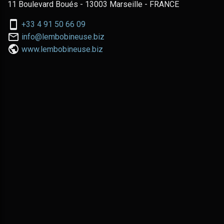
11 Boulevard Boués - 13003 Marseille - FRANCE
Nous
+33 4 91 50 66 09
téléphoner
Nous
info@lembobineuse.biz
au:
contacter
www.lembobineuse.biz
par
email: