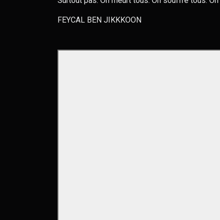
Surtout pas. On meurt tous. On souffre tous. On
FEYCAL BEN JIKKKOON