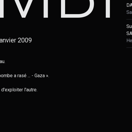
DA
Sa
Su
SA
janvier 2009
He
au.
ombe a rasé ... - Gaza ».
d'exploiter l'autre.