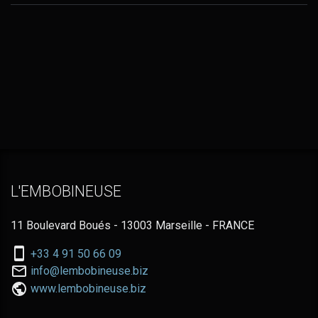
L'EMBOBINEUSE
11 Boulevard Boués - 13003 Marseille - FRANCE
Nous
+33 4 91 50 66 09
téléphoner
Nous
info@lembobineuse.biz
au:
contacter
www.lembobineuse.biz
par