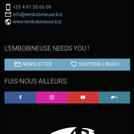
Nous
+33 4 91 50 66 09
téléphoner
Nous
info@lembobineuse.biz
au:
contacter
www.lembobineuse.biz
par
email:
L'EMBOBINEUSE NEEDS YOU !
NEWSLETTER
SOUTIENS L'ASSO !
FUIS-NOUS AILLEURS:
L'Embobineuse sur Facebook
L'Embobineuse sur Instagram
L'Embobineuse sur 
L'Embo