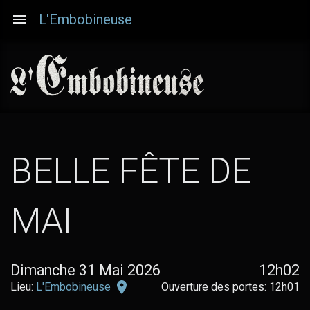
Aller
L'Embobineuse
au
contenu
principal
BELLE FÊTE DE
MAI
Dimanche 31 Mai 2026
12h02
L'Embobineuse
Lieu:
L'Embobineuse
Ouverture des portes: 12h01
sur