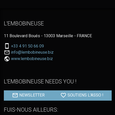
L'EMBOBINEUSE
11 Boulevard Boués - 13003 Marseille - FRANCE
Nous
+33 4 91 50 66 09
téléphoner
Nous
info@lembobineuse.biz
au:
contacter
www.lembobineuse.biz
par
email:
L'EMBOBINEUSE NEEDS YOU !
NEWSLETTER
SOUTIENS L'ASSO !
FUIS-NOUS AILLEURS: