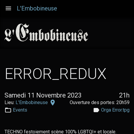
Aller
L'Embobineuse
au
contenu
principal
ERROR_REDUX
Samedi 11 Novembre 2023
21h
L'Embobineuse
Lieu:
L'Embobineuse
Ouverture des portes: 20h59
sur
Events
Orga Error.tpg
Google
Maps
TECHNO festoiement scène 100% LGBTQI+ et locale.