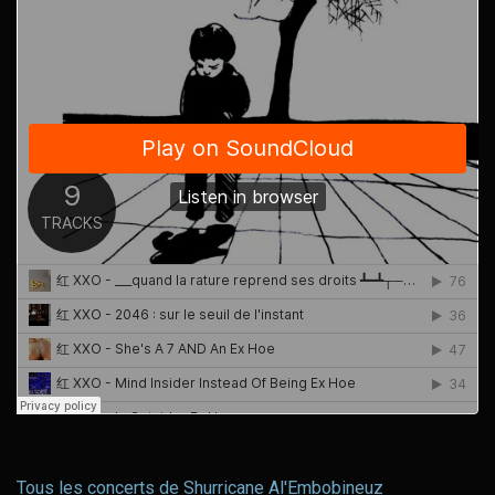
Tous les concerts de Shurricane Al'Embobineuz