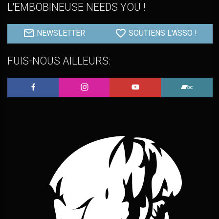
L'EMBOBINEUSE NEEDS YOU !
NEWSLETTER
SOUTIENS L'ASSO !
FUIS-NOUS AILLEURS:
L'Embobineuse sur Facebook
L'Embobineuse sur Instagram
L'Embobineuse sur 
L'Embo