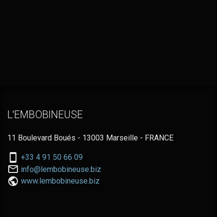
L'EMBOBINEUSE
11 Boulevard Boués - 13003 Marseille - FRANCE
Nous
+33 4 91 50 66 09
téléphoner
Nous
info@lembobineuse.biz
au:
contacter
www.lembobineuse.biz
par
email: