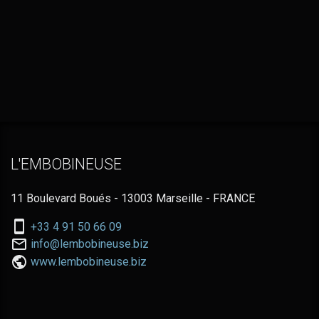
L'EMBOBINEUSE
11 Boulevard Boués - 13003 Marseille - FRANCE
Nous
+33 4 91 50 66 09
téléphoner
Nous
info@lembobineuse.biz
au:
contacter
www.lembobineuse.biz
par
email: