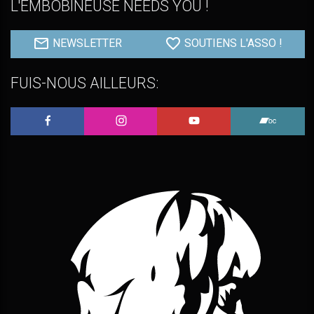
L'EMBOBINEUSE NEEDS YOU !
NEWSLETTER
SOUTIENS L'ASSO !
FUIS-NOUS AILLEURS:
L'Embobineuse sur Facebook
L'Embobineuse sur Instagram
L'Embobineuse sur 
L'Embo